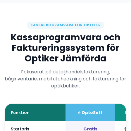
KASSAPROGRAMVARA FÖR OPTIKER
Kassaprogramvara och
Faktureringssystem för
Optiker Jämförda
Fokuserat på detaljhandelsfakturering,
båginventarie, mobil utcheckning och fakturering för
optikbutiker.
Funktion
⭐ OptoSoft
Ey
Startpris
Gratis
$1