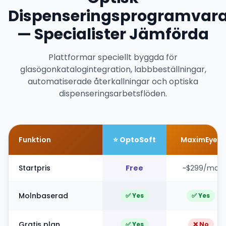
Dispenseringsprogramvar
— Specialister Jämförda
Plattformar speciellt byggda för
glasögonkatalogintegration, labbbeställningar,
automatiserade återkallningar och optiska
dispenseringsarbetsflöden.
Funktion
⭐ OptoSoft
MaximEyes
Startpris
Free
~$299/mo
Molnbaserad
✅ Yes
✅ Yes
Gratis plan
✅ Yes
❌ No