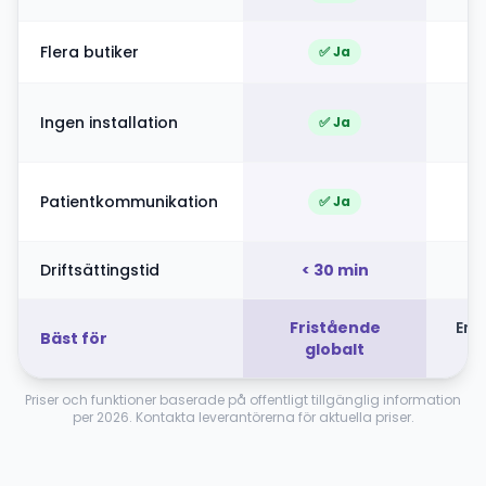
Flera butiker
✅ Ja
Ingen installation
✅ Ja
Patientkommunikation
✅ Ja
Driftsättingstid
< 30 min
Fristående
Ens
Bäst för
globalt
Priser och funktioner baserade på offentligt tillgänglig information
per 2026. Kontakta leverantörerna för aktuella priser.