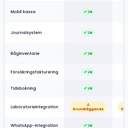
Mobil kassa
✅ Ja
Journalsystem
✅ Ja
Båginventarie
✅ Ja
Försäkringsfakturering
✅ Ja
Tidsbokning
✅ Ja
⚠️
Laboratorieintegration
Grundläggande
Gr
WhatsApp-integration
✅ Ja