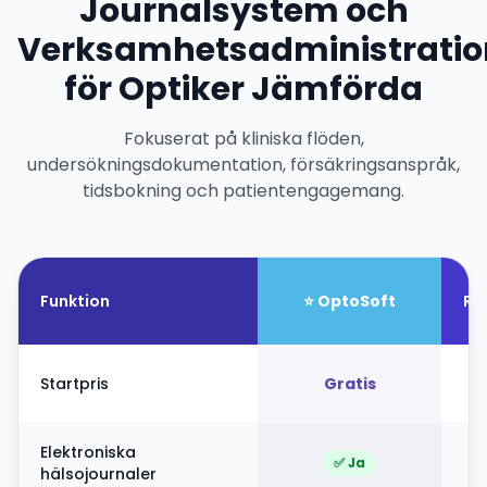
Journalsystem och
Verksamhetsadministratio
för Optiker Jämförda
Fokuserat på kliniska flöden,
undersökningsdokumentation, försäkringsanspråk,
tidsbokning och patientengagemang.
Funktion
⭐ OptoSoft
Re
Startpris
Gratis
Elektroniska
✅ Ja
hälsojournaler