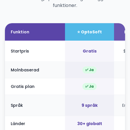
funktioner.
Funktion
⭐ OptoSoft
Ey
Startpris
Gratis
$1
Molnbaserad
✅ Ja
Gratis plan
✅ Ja
Språk
9 språk
End
Länder
30+ globalt
U