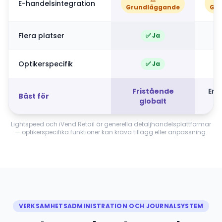
E-handelsintegration
Grundläggande
Gr
Flera platser
✅ Ja
Optikerspecifik
✅ Ja
Fristående
Ens
Bäst för
globalt
Lightspeed och iVend Retail är generella detaljhandelsplattformar
— optikerspecifika funktioner kan kräva tillägg eller anpassning.
VERKSAMHETSADMINISTRATION OCH JOURNALSYSTEM