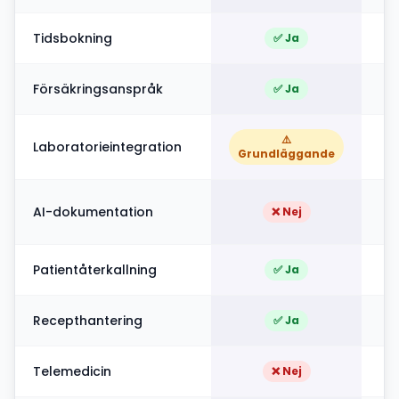
Tidsbokning
✅ Ja
Försäkringsanspråk
✅ Ja
⚠️
Laboratorieintegration
Grundläggande
AI-dokumentation
❌ Nej
Patientåterkallning
✅ Ja
Recepthantering
✅ Ja
Telemedicin
❌ Nej