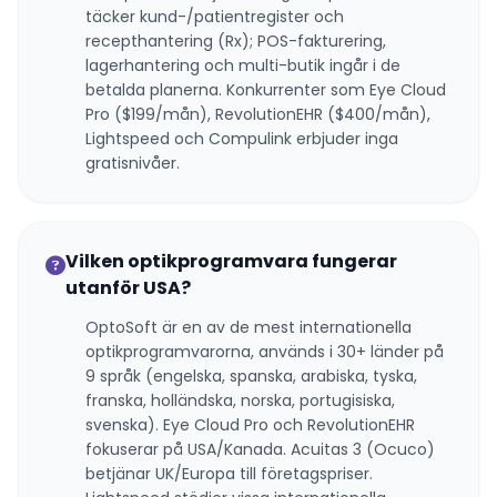
täcker kund-/patientregister och
recepthantering (Rx); POS-fakturering,
lagerhantering och multi-butik ingår i de
betalda planerna. Konkurrenter som Eye Cloud
Pro ($199/mån), RevolutionEHR ($400/mån),
Lightspeed och Compulink erbjuder inga
gratisnivåer.
Vilken optikprogramvara fungerar
utanför USA?
OptoSoft är en av de mest internationella
optikprogramvarorna, används i 30+ länder på
9 språk (engelska, spanska, arabiska, tyska,
franska, holländska, norska, portugisiska,
svenska). Eye Cloud Pro och RevolutionEHR
fokuserar på USA/Kanada. Acuitas 3 (Ocuco)
betjänar UK/Europa till företagspriser.