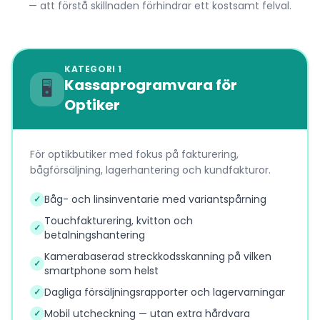
— att förstå skillnaden förhindrar ett kostsamt felval.
KATEGORI 1
Kassaprogramvara för
🖥️
Optiker
För optikbutiker med fokus på fakturering,
bågförsäljning, lagerhantering och kundfakturor.
Båg- och linsinventarie med variantspårning
✓
Touchfakturering, kvitton och
✓
betalningshantering
Kamerabaserad streckkodsskanning på vilken
✓
smartphone som helst
Dagliga försäljningsrapporter och lagervarningar
✓
Mobil utcheckning — utan extra hårdvara
✓