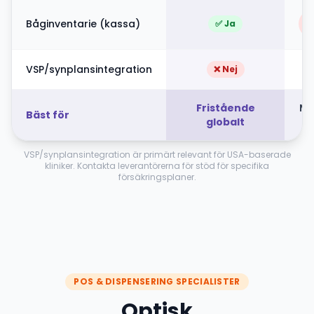
Båginventarie (kassa)
✅ Ja
VSP/synplansintegration
❌ Nej
Fristående
Mo
Bäst för
globalt
VSP/synplansintegration är primärt relevant för USA-baserade
kliniker. Kontakta leverantörerna för stöd för specifika
försäkringsplaner.
POS & DISPENSERING SPECIALISTER
Optisk