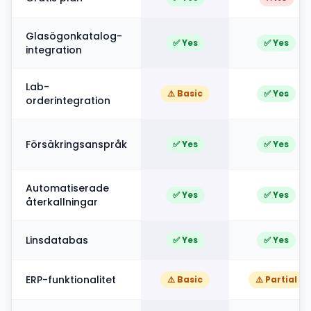
Glasögonkatalog-
✅ Yes
✅ Yes
integration
Lab-
⚠️ Basic
✅ Yes
orderintegration
Försäkringsanspråk
✅ Yes
✅ Yes
Automatiserade
✅ Yes
✅ Yes
återkallningar
Linsdatabas
✅ Yes
✅ Yes
ERP-funktionalitet
⚠️ Basic
⚠️ Partial