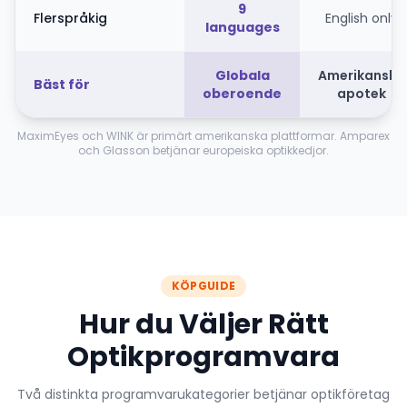
9
Flerspråkig
English only
languages
Globala
Amerikanska
Bäst för
oberoende
apotek
MaximEyes och WINK är primärt amerikanska plattformar. Amparex
och Glasson betjänar europeiska optikkedjor.
KÖPGUIDE
Hur du Väljer Rätt
Optikprogramvara
Två distinkta programvarukategorier betjänar optikföretag