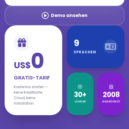
Demo ansehen
9
0
SPRACHEN
US$
GRATIS-TARIF
Kostenlos starten —
30+
2008
keine Kreditkarte,
Cloud, keine
LÄNDER
GEGRÜNDET
Installation.