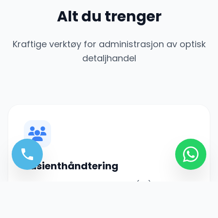
Alt du trenger
Kraftige verktøy for administrasjon av optisk
detaljhandel
Pasienthåndtering
Ubegrenset resept-historikk (Rx) for kunder
eller pasienter med styrkedetaljer for briller
og kontaktlinser.