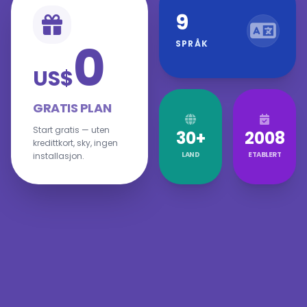
9
0
SPRÅK
US$
GRATIS PLAN
Start gratis — uten
30+
2008
kredittkort, sky, ingen
LAND
ETABLERT
installasjon.