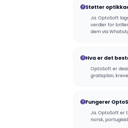
Støtter optikk
Ja. OptoSoft lag
verdier for brill
dem via WhatsAp
Hva er det bes
OptoSoft er desi
gratisplan, krev
Fungerer OptoSo
Ja. OptoSoft er t
norsk, portugisi