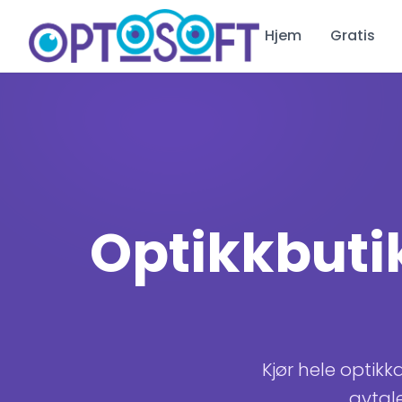
Hjem
Gratis
Optikkbuti
Kjør hele optikk
avtale