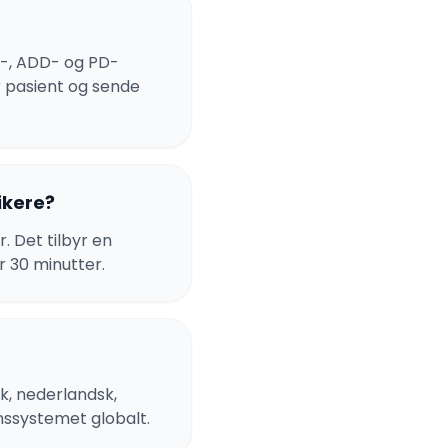
e-, ADD- og PD-
er pasient og sende
ikere?
. Det tilbyr en
r 30 minutter.
sk, nederlandsk,
nssystemet globalt.