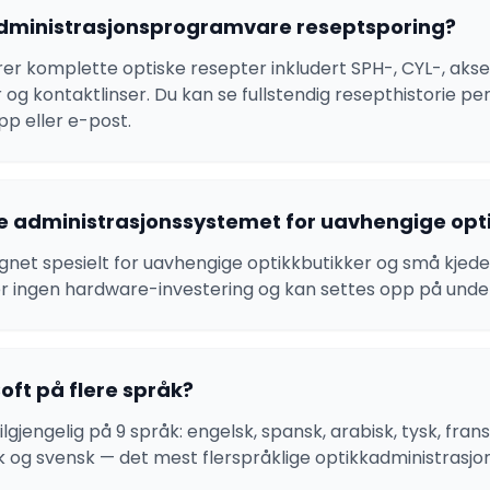
administrasjonsprogramvare reseptsporing?
rer komplette optiske resepter inkludert SPH-, CYL-, aks
er og kontaktlinser. Du kan se fullstendig resepthistorie p
p eller e-post.
te administrasjonssystemet for uavhengige opt
gnet spesielt for uavhengige optikkbutikker og små kjeder
er ingen hardware-investering og kan settes opp på unde
ft på flere språk?
ilgjengelig på 9 språk: engelsk, spansk, arabisk, tysk, fran
sk og svensk — det mest flerspråklige optikkadministrasjo