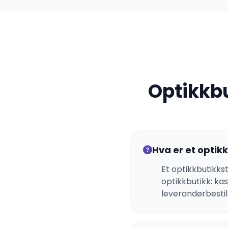
Optikkb
Hva er et optik
Et optikkbutikks
optikkbutikk: ka
leverandørbestil