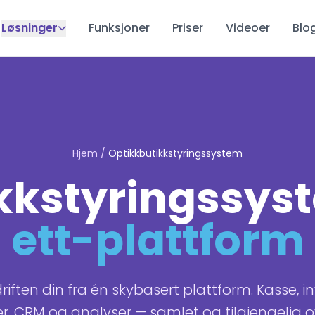
Løsninger
Funksjoner
Priser
Videoer
Blo
Hjem
/
Optikkbutikkstyringssystem
kkstyringssy
ett-plattform
driften din fra én skybasert plattform. Kasse, in
r, CRM og analyser — samlet og tilgjengelig o