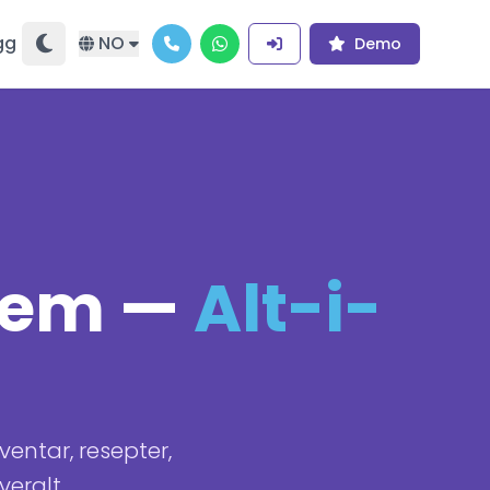
gg
NO
Demo
stem —
Alt-i-
ventar, resepter,
veralt.