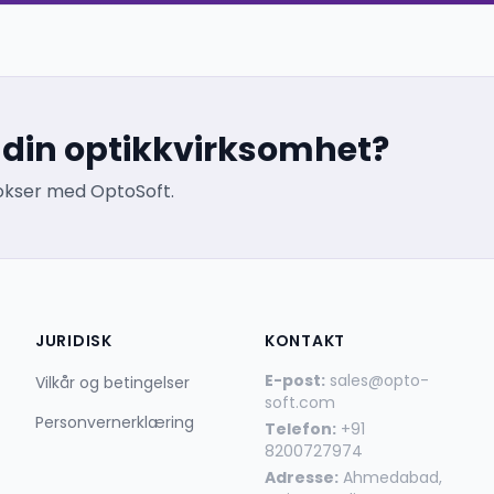
re din optikkvirksomhet?
vokser med OptoSoft.
JURIDISK
KONTAKT
E-post:
sales@opto-
Vilkår og betingelser
soft.com
Personvernerklæring
Telefon:
+91
8200727974
Adresse:
Ahmedabad,