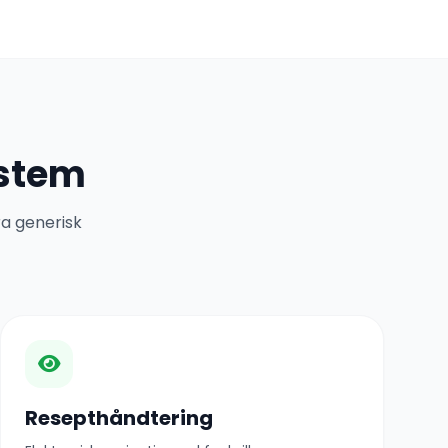
ystem
ra generisk
Resepthåndtering