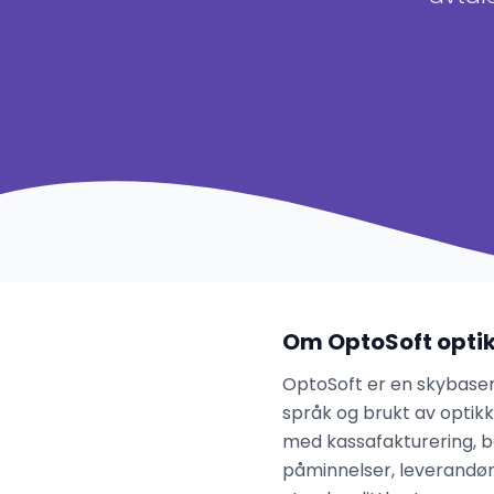
Om OptoSoft opti
OptoSoft er en skybasert
språk og brukt av optikk
med kassafakturering, b
påminnelser, leverandøror