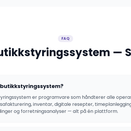
FAQ
utikkstyringssystem — 
kbutikkstyringssystem?
tyringssystem er programvare som håndterer alle operas
ssafakturering, inventar, digitale resepter, timeplanleggi
linger og forretningsanalyser — alt på én plattform.