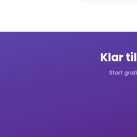
Klar t
Start grat