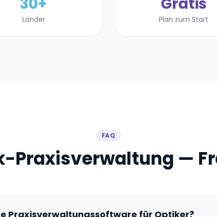
30+
Gratis
Länder
Plan zum Start
FAQ
k-Praxisverwaltung — F
te Praxisverwaltungssoftware für Optiker?