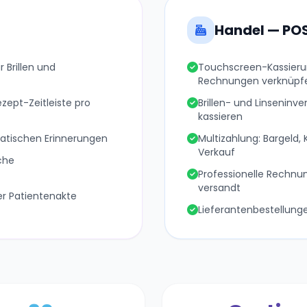
Handel — PO
r Brillen und
Touchscreen-Kassieru
Rechnungen verknüpf
zept-Zeitleiste pro
Brillen- und Linseninv
kassieren
atischen Erinnerungen
Multizahlung: Bargeld,
Verkauf
che
Professionelle Rechnu
versandt
er Patientenakte
Lieferantenbestellung