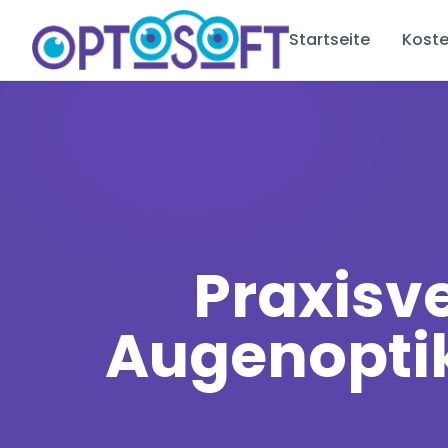
Startseite
Koste
Praxisv
Augenopti