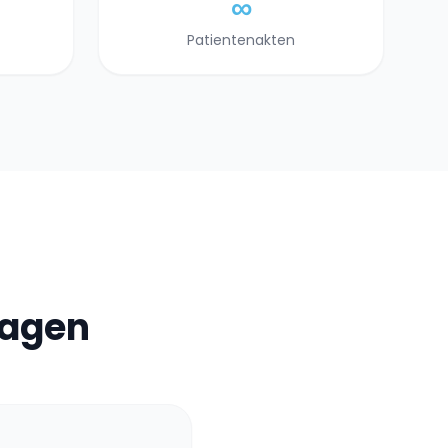
∞
Patientenakten
ragen