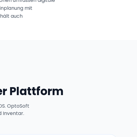
ionen umfassen digitale
inplanung mit
hält auch
r Plattform
OS. OptoSoft
 Inventar.