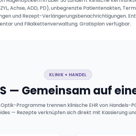
n Augenoptikern in über 30 Ländern. Klinische Kernfunkt
ZYL, Achse, ADD, PD), unbegrenzte Patientenakten, Term
ngen und Rezept-Verlängerungsbenachrichtigungen. Ent
entar und Filialkettenverwaltung. Gratisplan verfügbar.
KLINIK + HANDEL
S — Gemeinsam auf eine
 Optik-Programme trennen klinische EHR von Handels-P
eides — Rezepte verknüpfen sich direkt mit Kassierung und