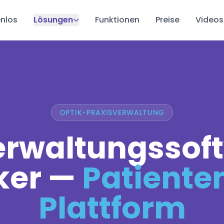
nlos
Lösungen
Funktionen
Preise
Videos
OPTIK-PRAXISVERWALTUNG
erwaltungssoft
ker —
Patienten
Plattform