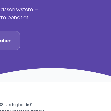
-Kassensystem —
orm benötigt.
sehen
8, verfügbar in 9