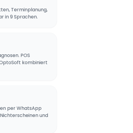
kten, Terminplanung,
r in 9 Sprachen.
iagnosen. POS
 OptoSoft kombiniert
ngen per WhatsApp
 Nichterscheinen und