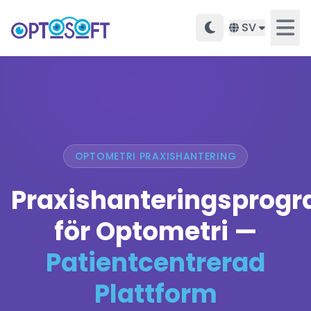
SV
OPTOMETRI PRAXISHANTERING
Praxishanteringsprog
för Optometri —
Patientcentrerad
Plattform