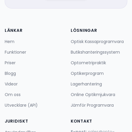
LÄNKAR
LÖSNINGAR
Hem
Optisk Kassaprogramvara
Funktioner
Butikshanteringssystem
Priser
Optometripraktik
Blogg
Optikerprogram
Videor
Lagerhantering
Om oss
Online Optikmjukvara
Utvecklare (API)
Jämför Programvara
JURIDISKT
KONTAKT
E-post:
sales@opto-