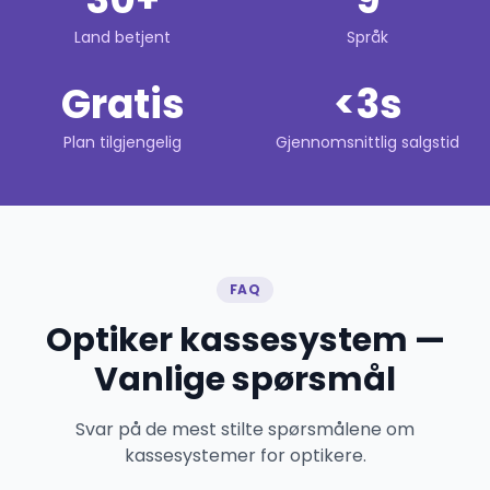
Land betjent
Språk
Gratis
<3s
Plan tilgjengelig
Gjennomsnittlig salgstid
FAQ
Optiker kassesystem —
Vanlige spørsmål
Svar på de mest stilte spørsmålene om
kassesystemer for optikere.